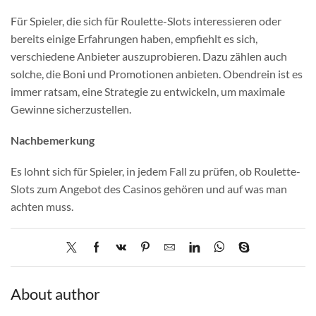
Für Spieler, die sich für Roulette-Slots interessieren oder
bereits einige Erfahrungen haben, empfiehlt es sich,
verschiedene Anbieter auszuprobieren. Dazu zählen auch
solche, die Boni und Promotionen anbieten. Obendrein ist es
immer ratsam, eine Strategie zu entwickeln, um maximale
Gewinne sicherzustellen.
Nachbemerkung
Es lohnt sich für Spieler, in jedem Fall zu prüfen, ob Roulette-
Slots zum Angebot des Casinos gehören und auf was man
achten muss.
About author