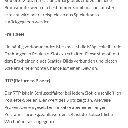
Roulette-Slots stark. Manchmal gibt es eine zusätzliche
Bonusrunde, wenn ein bestimmter Kombinationsmuster
erreicht wird oder Freispiele an das Spielerkonto
zurückgegeben werden.
Freispiele
Ein häufig vorkommendes Merkmal ist die Möglichkeit, freie
Drehungen in Roulette-Slots zu erhalten. Diese sind oft mit
dem Erscheinen eines Scatter-Bilds verbunden und bieten
Spielern eine erhöhte Chance auf einen Gewinn.
RTP (Return to Player)
Der RTP ist ein Schlüsselfaktor bei jedem Slot, einschließlich
Roulette-Spielen. Der Wert des Slots zeigt an, wie viele
Prozent der eingesetzten Einsätze über einen langen
Zeitraum zurückgezahlt werden. Oft ist der tatsächliche
Wert höher als angegeben.