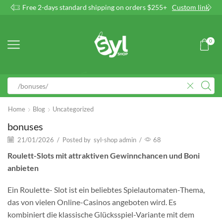
Free 2-days standard shipping on orders $255+
Custom link
0
Home
Blog
Uncategorized
bonuses
21/01/2026
/
Posted by
syl-shop admin
/
68
Roulett-Slots mit attraktiven Gewinnchancen und Boni
anbieten
Ein Roulette- Slot ist ein beliebtes Spielautomaten-Thema,
das von vielen Online-Casinos angeboten wird. Es
kombiniert die klassische Glücksspiel-Variante mit dem