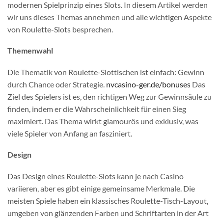
modernen Spielprinzip eines Slots. In diesem Artikel werden
wir uns dieses Themas annehmen und alle wichtigen Aspekte
von Roulette-Slots besprechen.
Themenwahl
Die Thematik von Roulette-Slottischen ist einfach: Gewinn
durch Chance oder Strategie.
nvcasino-ger.de/bonuses
Das
Ziel des Spielers ist es, den richtigen Weg zur Gewinnsäule zu
finden, indem er die Wahrscheinlichkeit für einen Sieg
maximiert. Das Thema wirkt glamourös und exklusiv, was
viele Spieler von Anfang an fasziniert.
Design
Das Design eines Roulette-Slots kann je nach Casino
variieren, aber es gibt einige gemeinsame Merkmale. Die
meisten Spiele haben ein klassisches Roulette-Tisch-Layout,
umgeben von glänzenden Farben und Schriftarten in der Art